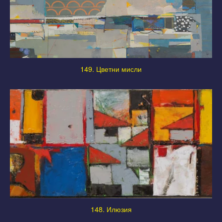
149. Цветни мисли
148. Илюзия