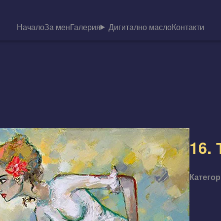
Начало
За мен
Галерия
Дигитално масло
Контакти
16.
Категор