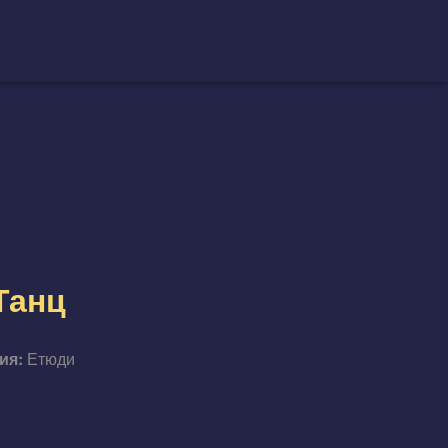
 Танц
ия:
Етюди