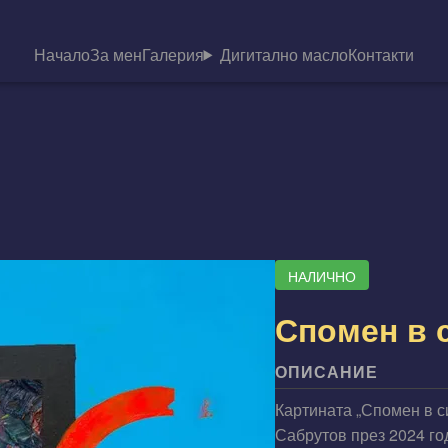
Начало
За мен
Галерия
Дигитално масло
Контакти
НАЛИЧНО
Спомен в 
ОПИСАНИЕ
Картината „Спомен в с
Сабрутов през 2024 го