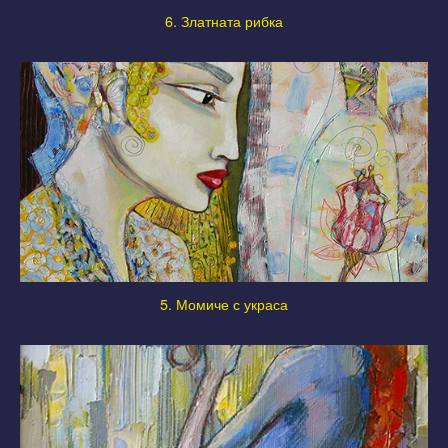
6. Златната рибка
5. Момиче с украса